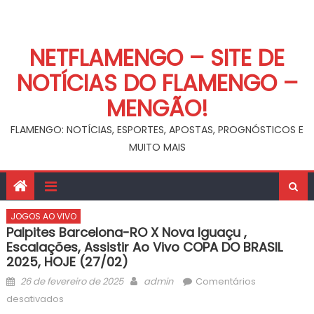
NETFLAMENGO – SITE DE
NOTÍCIAS DO FLAMENGO –
MENGÃO!
FLAMENGO: NOTÍCIAS, ESPORTES, APOSTAS, PROGNÓSTICOS E
MUITO MAIS
JOGOS AO VIVO
Palpites Barcelona-RO X Nova Iguaçu ,
Escalações, Assistir Ao Vivo COPA DO BRASIL
2025, HOJE (27/02)
Posted
Author
26 de fevereiro de 2025
admin
Comentários
on
em
desativados
Palpites