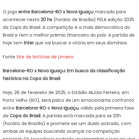
Barcelona-
O jogo
entre Barcelona-RO x Nova Iguaçu
marcado para
RO
acontecer nesta
20 hs
(horário de Brasília) PELA edição 2025
x
da Copa do Brasil. A competição é a mais democrática do
Nova
Brasil e tem o melhor prêmio financeiro do país. A partida de
Iguaçu
hoje tem
Inter
,
que vai buscar a vitória em seus domínios.
Escalações,
Fonte
Site de Notícias de Limeira
Assistir
ao
Barcelona-RO x Nova Iguaçu: Em busca da classificação
vivo
histórica na Copa do Brasil
COPA
DO
Hoje, 26 de fevereiro de 2025, o Estádio Aluízio Ferreira, em
BRASIL
2025,
Porto Velho (RO), será palco de um emocionante confronto
HOJE
entre
Barcelona-RO
e
Nova Iguaçu
, válido pela primeira fase
(27/02)
da
Copa do Brasil
. A partida está marcada para as 20h
(horário de Brasília) e promete ser um duelo acirrado, com
ambas as equipes buscando avançar na competição