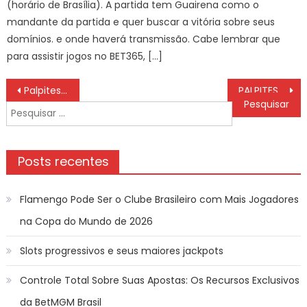
(horário de Brasília). A partida tem Guairena como o
mandante da partida e quer buscar a vitória sobre seus
domínios. e onde haverá transmissão. Cabe lembrar que
para assistir jogos no BET365, […]
Navegação
Palpites Rio Branco-ES x Novorizontino , Escalações, Assistir ao vivo COPA DO BRASIL 2025, HOJE (27/02)
PALPITES Melgar x Deportes Tolima Assistir ao vivo COM IMAGENS a Libertadores da América, Hoje (27/02), ESCALAÇÕES
de
Pesquisar
Post
por:
Posts recentes
Flamengo Pode Ser o Clube Brasileiro com Mais Jogadores
na Copa do Mundo de 2026
Slots progressivos e seus maiores jackpots
Controle Total Sobre Suas Apostas: Os Recursos Exclusivos
da BetMGM Brasil