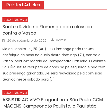
Related Articles
JOGOS AO VIVO
Saúl é dúvida no Flamengo para clássico
contra o Vasco
Author
Posted
admin
20 de setembro de 2025
on
Rio de Janeiro, RJ, 20 (AFI) – O Flamengo pode ter um
desfalque de peso no duelo deste domingo (21), contra o
Vasco, pela 24ª rodada do Campeonato Brasileiro. O volante
Saúl Ñiguez se recupera de dores no pé esquerdo e não tem
sua presença garantida. Ele será reavaliado pela comissão
técnica neste sábado para […]
JOGOS AO VIVO
ASSISTIR AO VIVO Bragantino x São Paulo COM
IMAGENS Campeonato Paulista, o Paulistão