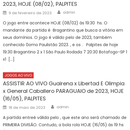
2023, HOJE (08/02), PALPITES
Author
Posted
admin
9 de fevereiro de 2023
on
O jogo entre acontece HOJE (08/02) às 19:30 hs. O
mandante da partida é Bragantino que busca a vitória em
seus domínios. O jogo é válido pelo de 2023, também
conhecido 0omo Paulistão 2023. , e os . Palpites de hoje
19:30 Bragantino 2 x 1 São Paulo Rodada 7 20:30 Botafogo-SP 1
x1 […]
JOGOS AO VIVO
ASSISTIR AO VIVO Guairena x Libertad E Olimpia
x General Caballero PARAGUAIO de 2023, HOJE
(16/05), PALPITES
Author
Posted
admin
18 de maio de 2023
on
A partida entreé válida pelo , que este ano será chamado de
PRIMEIRA DIVISÃO. Contudo, a bola rola HOJE (16/05) às 19 hs