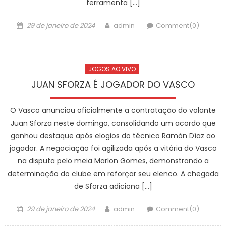
ferramenta […]
Posted
Author
29 de janeiro de 2024
admin
Comment(0)
on
JOGOS AO VIVO
JUAN SFORZA É JOGADOR DO VASCO
O Vasco anunciou oficialmente a contratação do volante
Juan Sforza neste domingo, consolidando um acordo que
ganhou destaque após elogios do técnico Ramón Díaz ao
jogador. A negociação foi agilizada após a vitória do Vasco
na disputa pelo meia Marlon Gomes, demonstrando a
determinação do clube em reforçar seu elenco. A chegada
de Sforza adiciona […]
Posted
Author
29 de janeiro de 2024
admin
Comment(0)
on