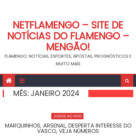
NETFLAMENGO – SITE DE
NOTÍCIAS DO FLAMENGO –
MENGÃO!
FLAMENGO: NOTÍCIAS, ESPORTES, APOSTAS, PROGNÓSTICOS E
MUITO MAIS
MÊS:
JANEIRO 2024
JOGOS AO VIVO
MARQUINHOS, ARSENAL, DESPERTA INTERESSE DO
VASCO, VEJA NÚMEROS