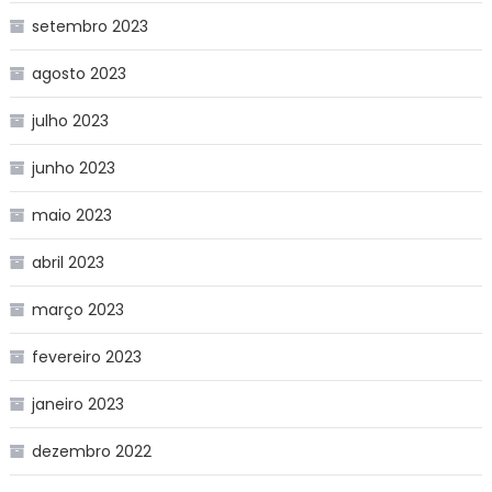
setembro 2023
agosto 2023
julho 2023
junho 2023
maio 2023
abril 2023
março 2023
fevereiro 2023
janeiro 2023
dezembro 2022