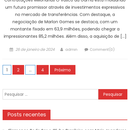
Contratações Milionárias O Vasco da Gama está moldando
um futuro promissor através de investimentos expressivos
no mercado de transferências. Com destaque, a
negociação de Marlon Gomes se destaca, com um
montante fixado em 63,9 milhões, podendo chegar a
impressionantes 85,2 milhões. Além disso, a aquisição de […]
Posted
Author
26 de janeiro de 2024
admin
Comment(0)
on
Paginação
1
2
…
4
Próximo
de
posts
Pesquisar
por:
Posts recentes