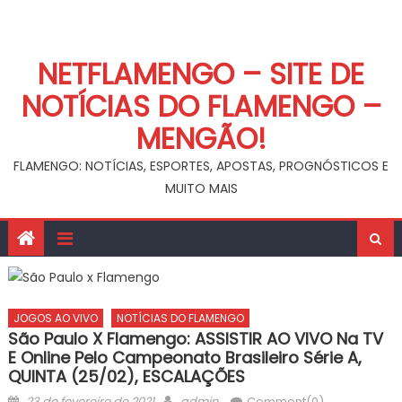
NETFLAMENGO – SITE DE
NOTÍCIAS DO FLAMENGO –
MENGÃO!
FLAMENGO: NOTÍCIAS, ESPORTES, APOSTAS, PROGNÓSTICOS E
MUITO MAIS
JOGOS AO VIVO
NOTÍCIAS DO FLAMENGO
São Paulo X Flamengo: ASSISTIR AO VIVO Na TV
E Online Pelo Campeonato Brasileiro Série A,
QUINTA (25/02), ESCALAÇÕES
Posted
Author
23 de fevereiro de 2021
admin
Comment(0)