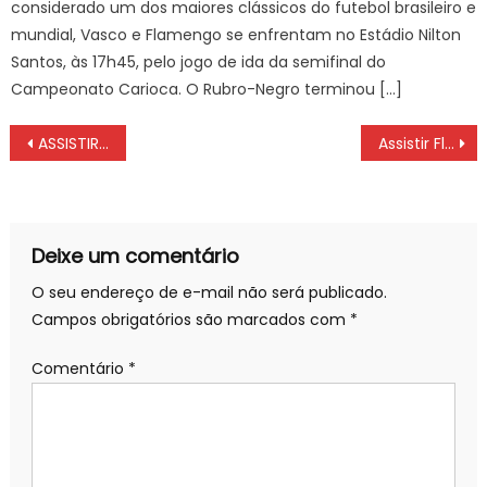
considerado um dos maiores clássicos do futebol brasileiro e
mundial, Vasco e Flamengo se enfrentam no Estádio Nilton
Santos, às 17h45, pelo jogo de ida da semifinal do
Campeonato Carioca. O Rubro-Negro terminou […]
Navegação
ASSISTIR AO VIVO Flamengo x Internacional na TV e online pelo Campeonato Brasileiro série A, DOMINGO (21/02), ESCALAÇÕES
Assistir Flamengo x Nova Iguaçu pelo Campeonato Carioca TERÇA (02/03) às 21:30 hs
de
Post
Deixe um comentário
O seu endereço de e-mail não será publicado.
Campos obrigatórios são marcados com
*
Comentário
*