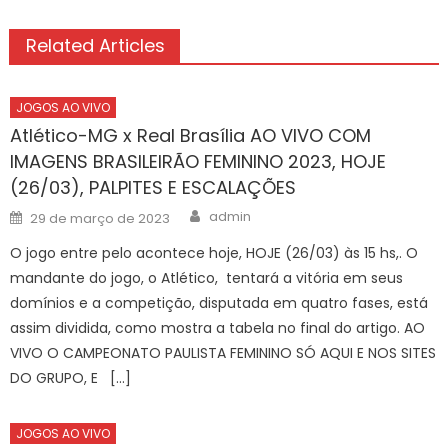
Related Articles
JOGOS AO VIVO
Atlético-MG x Real Brasília AO VIVO COM
IMAGENS BRASILEIRÃO FEMININO 2023, HOJE
(26/03), PALPITES E ESCALAÇÕES
Author
Posted
admin
29 de março de 2023
on
O jogo entre pelo acontece hoje, HOJE (26/03) às 15 hs,. O
mandante do jogo, o Atlético, tentará a vitória em seus
domínios e a competição, disputada em quatro fases, está
assim dividida, como mostra a tabela no final do artigo. AO
VIVO O CAMPEONATO PAULISTA FEMININO SÓ AQUI E NOS SITES
DO GRUPO, E […]
JOGOS AO VIVO