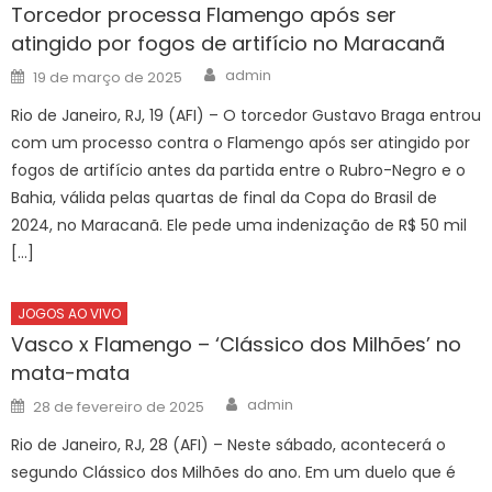
Torcedor processa Flamengo após ser
atingido por fogos de artifício no Maracanã
Author
Posted
admin
19 de março de 2025
on
Rio de Janeiro, RJ, 19 (AFI) – O torcedor Gustavo Braga entrou
com um processo contra o Flamengo após ser atingido por
fogos de artifício antes da partida entre o Rubro-Negro e o
Bahia, válida pelas quartas de final da Copa do Brasil de
2024, no Maracanã. Ele pede uma indenização de R$ 50 mil
[…]
JOGOS AO VIVO
Vasco x Flamengo – ‘Clássico dos Milhões’ no
mata-mata
Author
Posted
admin
28 de fevereiro de 2025
on
Rio de Janeiro, RJ, 28 (AFI) – Neste sábado, acontecerá o
segundo Clássico dos Milhões do ano. Em um duelo que é