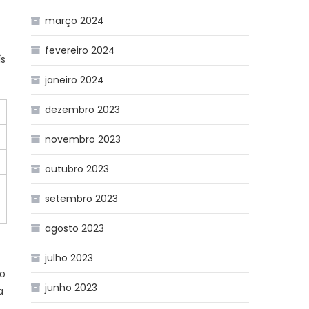
março 2024
fevereiro 2024
ís
janeiro 2024
dezembro 2023
novembro 2023
outubro 2023
setembro 2023
agosto 2023
julho 2023
do
junho 2023
a