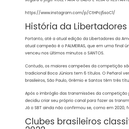
https://www.instagram.com/p/CtHPcj5soC1/
História da Libertadore
Portanto, até a atual edição da Libertadores da A
atual campeão é o PALMEIRAS, que em uma final úni
venceu nos últimos minutos o SANTOS.
Contudo, os maiores campeões da competição são a
tradicional Boca Júniors tem 6 títulos. O Peñarol v
brasileiros, São Paulo, Grêmio e Santos têm três tít
Após o imbróglio das transmissões da competição p
decidiu criar seu próprio canal para fazer as transm
Já o SBT ainda não confirmou se, como em 2020, 
Clubes brasileiros class