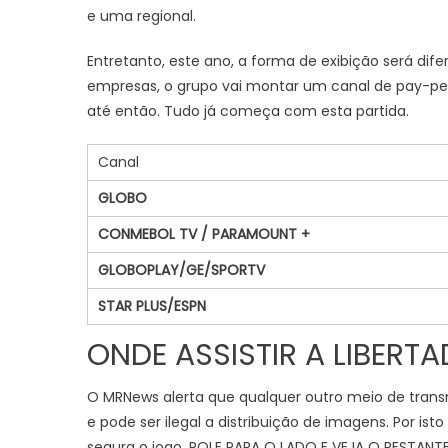
e uma regional.
Entretanto, este ano, a forma de exibição será dife
empresas, o grupo vai montar um canal de pay-per-
até então. Tudo já começa com esta partida.
Canal
GLOBO
CONMEBOL TV / PARAMOUNT +
GLOBOPLAY/GE/SPORTV
STAR PLUS/ESPN
ONDE ASSISTIR A LIBER
O MRNews alerta que qualquer outro meio de trans
e pode ser ilegal a distribuição de imagens. Por ist
segura o jogo. ROLE PARA O LADO E VEJA O RESTANT