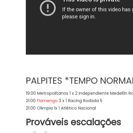
PALPITES *TEMPO NORMA
19:00 Metropolitanos 1 x 2 Independiente Medellín 
21:00
Flamengo
3 x 1 Racing Rodada 5
21:00 Olimpia 1x 1 Atlético Nacional
Prováveis escalações