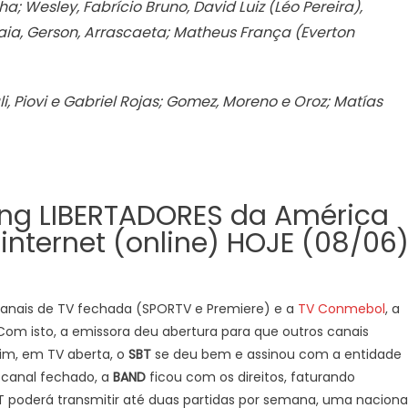
Wesley, Fabrício Bruno, David Luiz (Léo Pereira),
Maia, Gerson, Arrascaeta; Matheus França (Everton
i, Piovi e Gabriel Rojas; Gomez, Moreno e Oroz; Matías
cing LIBERTADORES da América
 internet (online) HOJE (08/06
canais de TV fechada (SPORTV e Premiere) e a
TV Conmebol
, a
Com isto, a emissora deu abertura para que outros canais
sim, em TV aberta, o
SBT
se deu bem e assinou com a entidade
 canal fechado, a
BAND
ficou com os direitos, faturando
T poderá transmitir até duas partidas por semana, uma naciona