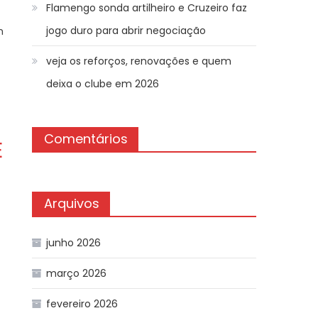
Flamengo sonda artilheiro e Cruzeiro faz
jogo duro para abrir negociação
m
veja os reforços, renovações e quem
deixa o clube em 2026
Comentários
E
Arquivos
junho 2026
março 2026
fevereiro 2026