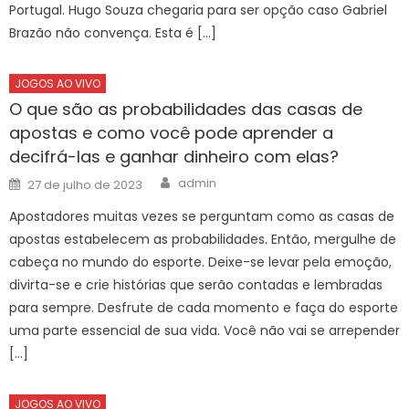
Portugal. Hugo Souza chegaria para ser opção caso Gabriel
Brazão não convença. Esta é […]
JOGOS AO VIVO
O que são as probabilidades das casas de
apostas e como você pode aprender a
decifrá-las e ganhar dinheiro com elas?
Author
Posted
admin
27 de julho de 2023
on
Apostadores muitas vezes se perguntam como as casas de
apostas estabelecem as probabilidades. Então, mergulhe de
cabeça no mundo do esporte. Deixe-se levar pela emoção,
divirta-se e crie histórias que serão contadas e lembradas
para sempre. Desfrute de cada momento e faça do esporte
uma parte essencial de sua vida. Você não vai se arrepender
[…]
JOGOS AO VIVO