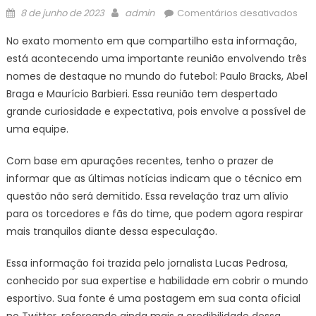
Posted
Author
em
8 de junho de 2023
admin
Comentários desativados
on
VA
No exato momento em que compartilho esta informação,
E
está acontecendo uma importante reunião envolvendo três
777
nomes de destaque no mundo do futebol: Paulo Bracks, Abel
BAT
O
Braga e Maurício Barbieri. Essa reunião tem despertado
MAR
grande curiosidade e expectativa, pois envolve a possível de
SOB
uma equipe.
DEC
DE
Com base em apurações recentes, tenho o prazer de
DEM
informar que as últimas notícias indicam que o técnico em
BARB
questão não será demitido. Essa revelação traz um alívio
'FICA
para os torcedores e fãs do time, que podem agora respirar
ENT
mais tranquilos diante dessa especulação.
Essa informação foi trazida pelo jornalista Lucas Pedrosa,
conhecido por sua expertise e habilidade em cobrir o mundo
esportivo. Sua fonte é uma postagem em sua conta oficial