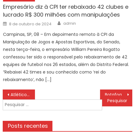
Empresário diz à CPI ter rebaixado 42 clubes e
lucrado R$ 300 milhões com manipulações
Author
Posted
admin
8 de outubro de 2024
on
Campinas, SP, 08 – Em depoimento remoto à CPI da
Manipulação de Jogos e Apostas Esportivas, do Senado,
nesta terça-feira, o empresário William Pereira Rogatto
confessou ter sido o responsável pelo rebaixamento de 42
equipes de futebol nos 26 estados, além do Distrito Federal.
“Rebaixei 42 times e sou conhecido como ‘rei do
rebaixamento’, não […]
Navegação
Atlético-GO x Ceará: ONDE ASSISTIR AO VIVO, BRASILEIRÃO SÉRIE B, HOJE (06/06), PALPITES, ESCALAÇÕES
Botafogo-SP x Ituano: ONDE ASSISTIR AO VIVO, BRASILEIRÃO SÉRIE B, HOJE (06/06), PALPITES, ESCALAÇÕES
de
Pesquisar
Post
por:
Posts recentes