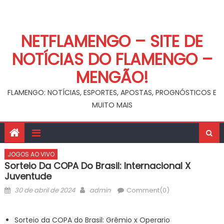
NETFLAMENGO – SITE DE
NOTÍCIAS DO FLAMENGO –
MENGÃO!
FLAMENGO: NOTÍCIAS, ESPORTES, APOSTAS, PROGNÓSTICOS E
MUITO MAIS
JOGOS AO VIVO
Sorteio Da COPA Do Brasil: Internacional X
Juventude
Posted
Author
30 de abril de 2024
admin
Comment(0)
on
Sorteio da COPA do Brasil: Grêmio x Operario