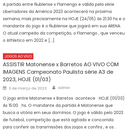
A partida entre Ñublense x Flamengo e válida pela série
Libertadores da América 2023 acontecerá na próxima
semana, mais precisamente na HOJE (24/05) às 21:30 hs e o
mandante do jogo é o Ñublense que jogará em sua ARENA.
O atual campeão da competição, o Flamengo , que venceu
o Athletico em 2022 e […]
JOGOS AO VIVO
ASSISTIR Matonense x Barretos AO VIVO COM
IMAGENS Campeonato Paulista série A3 de
2023, HOJE (01/03)
Author
Posted
admin
3 de março de 2023
on
O jogo entre Matonense x Barretos acontece HOJE (01/03)
As 15:00 hs. O mandante da partida é Matonense que
busca a vitória em seus domínios. O jogo é válido pelo 2023
de futebol, competição que está agitada e concorrida.
para conferir as transmissões dos jogos e confira , e os .