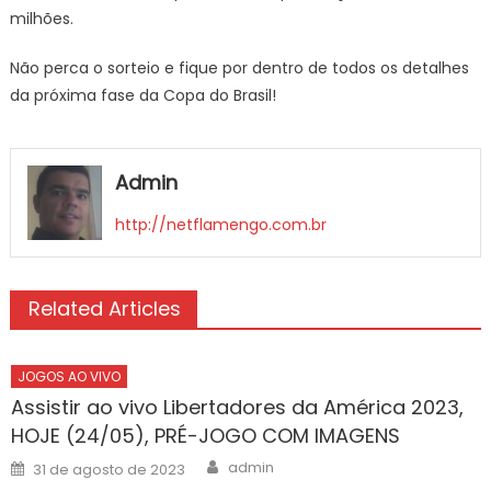
milhões.
Não perca o sorteio e fique por dentro de todos os detalhes
da próxima fase da Copa do Brasil!
Admin
http://netflamengo.com.br
Related Articles
JOGOS AO VIVO
Assistir ao vivo Libertadores da América 2023,
HOJE (24/05), PRÉ-JOGO COM IMAGENS
Author
Posted
admin
31 de agosto de 2023
on