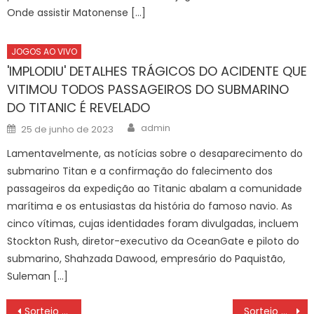
Onde assistir Matonense […]
JOGOS AO VIVO
'IMPLODIU' DETALHES TRÁGICOS DO ACIDENTE QUE
VITIMOU TODOS PASSAGEIROS DO SUBMARINO
DO TITANIC É REVELADO
Author
Posted
admin
25 de junho de 2023
on
Lamentavelmente, as notícias sobre o desaparecimento do
submarino Titan e a confirmação do falecimento dos
passageiros da expedição ao Titanic abalam a comunidade
marítima e os entusiastas da história do famoso navio. As
cinco vítimas, cujas identidades foram divulgadas, incluem
Stockton Rush, diretor-executivo da OceanGate e piloto do
submarino, Shahzada Dawood, empresário do Paquistão,
Suleman […]
Navegação
Sorteio da COPA do Brasil: CEARÁ X CRB
Sorteio da COPA do Brasil: Athletico-PR x YPIRANGA-RS