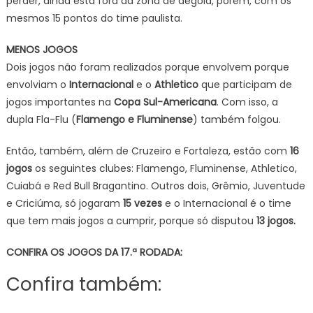
perder, ainda está fora da zona de degola, porem, com os
mesmos 15 pontos do time paulista.
MENOS JOGOS
Dois jogos não foram realizados porque envolvem porque
envolviam o
Internacional
e o
Athletico
que participam de
jogos importantes na
Copa Sul-Americana
. Com isso, a
dupla Fla-Flu (
Flamengo e Fluminense
) também folgou.
Então, também, além de Cruzeiro e Fortaleza, estão com
16
jogos
os seguintes clubes: Flamengo, Fluminense, Athletico,
Cuiabá e Red Bull Bragantino. Outros dois, Grêmio, Juventude
e Criciúma, só jogaram
15 vezes
e o Internacional é o time
que tem mais jogos a cumprir, porque só disputou
13 jogos.
CONFIRA OS JOGOS DA 17.ª RODADA:
Confira também: