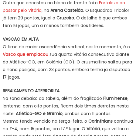
Outro que encostou no bloco de frente foi o
Fortaleza ao
passar pelo Vitória
, na
Arena Castelão
. O Esquadrão Tricolor
já tem 29 pontos, igual o
Cruzeiro
. O detalhe é que ambos
têm 16 jogos, um a menos também dos líderes.
VASCÃO EM ALTA
O time de maior ascendência vertical, neste momento, é o
Vasco que emplacou
sua quarta vitória consecutiva diante
do Atlético-GO, em Goiânia (GO). O cruzmaltino saltou para
a nona posição, com 23 pontos, embora tenha já disputado
17 jogos.
REBAIXAMENTO ATERRORIZA
Na zona debaixo da tabela, além do fragilizado
Fluminense
,
lanterna, com oito pontos, ficam dois times derrotas nesta
noite:
Atlético-GO e Grêmio
, ambos com 11 pontos.
Mesmo tendo vencido na terça-feira, o
Corinthians
continua
no Z-4, com 15 pontos, em 17.º lugar. O
Vitória
, que voltou a