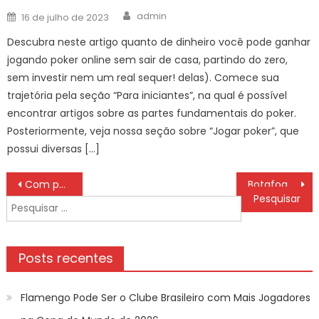
Author
Posted
admin
16 de julho de 2023
on
Descubra neste artigo quanto de dinheiro você pode ganhar
jogando poker online sem sair de casa, partindo do zero,
sem investir nem um real sequer! delas). Comece sua
trajetória pela seção “Para iniciantes”, na qual é possível
encontrar artigos sobre as partes fundamentais do poker.
Posteriormente, veja nossa seção sobre “Jogar poker”, que
possui diversas […]
Navegação
Com paredão do Botafogo e artilheiro viking, veja a Seleção FI da 17ª rodada do Brasileirão
Botafogo lidera com vantagem e São Paulo entra no G-4
de
Pesquisar
Post
por:
Posts recentes
Flamengo Pode Ser o Clube Brasileiro com Mais Jogadores