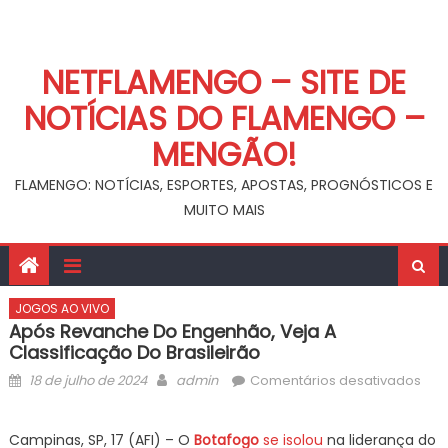
NETFLAMENGO – SITE DE
NOTÍCIAS DO FLAMENGO –
MENGÃO!
FLAMENGO: NOTÍCIAS, ESPORTES, APOSTAS, PROGNÓSTICOS E
MUITO MAIS
JOGOS AO VIVO
Após Revanche Do Engenhão, Veja A
Classificação Do Brasileirão
Posted
Author
em
18 de julho de 2024
admin
Comentários desativados
on
Apó
rev
Campinas, SP, 17 (AFI) – O
Botafogo
se isolou
na liderança do
do