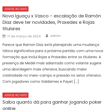
JOGOS AO VIVO
Nova Iguaçu x Vasco – escalação de Ramón
Diaz deve ter novidades, Praxedes e Rojas
titulares
Author
Posted
admin
17 de março de 2024
on
Parece que Ramon Diaz está planejando uma mudança
tática significativa para a próxima partida, com uma nova
formação que inclui Rojas e Praxedes entre os titulares. A
presença de Medel mais adiantado como volante sugere
uma abordagem mais ofensiva, buscando maior
criatividade no meio-campo e pressão no setor ofensivo.
Com jogadores como Galdames e Payet […]
JOGOS AO VIVO
Saiba quanto dá para ganhar jogando poker
online