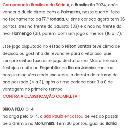
Campeonato Brasileiro da Série A
, o
Brasileirão
2024, após
Eng
vencer o duelo direto com o
Palmeiras,
nesta quarta-feira,
veja
no fechamento da
17.ª rodada.
O time carioca agora tem 36
a
pontos, três na frente do paulista (33) e cinco na frente do
Clas
do
rival
Flamengo
(31), porém, com um jogo a menos (16 a 17).
Bras
Este jogo disputado no estádio
Nilton Santos
teve clima de
decisão ou gostinho de revanche para o vitorioso, que
sempre evitou taxa este jogo desta forma. Mas a torcida
festejou muito no
Engenhão
, no
Rio de Janeiro
, mesmo
porque ninguém ainda esqueceu a derrota do returno do
ano passado (4 a 3), após o time carioca abrir 3 a 0 de
vantagem no primeiro tempo.
CONFIRA A CLASSIFICAÇÃO COMPLETA !
BRIGA PELO G-4
Na briga pelo G-4, o
São Paulo
encostou
de vez ao passar
pelo Grêmio no
MorumBIS
. Tem 30 pontos, igual ao
Bahia
.