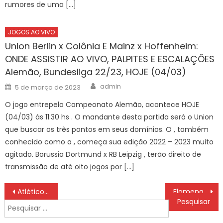
rumores de uma […]
JOGOS AO VIVO
Union Berlin x Colônia E Mainz x Hoffenheim:
ONDE ASSISTIR AO VIVO, PALPITES E ESCALAÇÕES
Alemão, Bundesliga 22/23, HOJE (04/03)
Author
Posted
admin
5 de março de 2023
on
O jogo entrepelo Campeonato Alemão, acontece HOJE
(04/03) às 11:30 hs . O mandante desta partida será o Union
que buscar os três pontos em seus domínios. O , também
conhecido como a , começa sua edição 2022 – 2023 muito
agitado. Borussia Dortmund x RB Leipzig , terão direito de
transmissão de até oito jogos por […]
Navegação
Atlético-MG x Flamengo – Vale o título da Copa do Brasil!
Flamengo desembarca em Belo Horizonte sob festa da torcida
de
Pesquisar
Post
por: