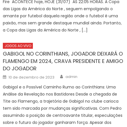
Fire ACONTECE hoje, HOJE (31/07) ÀS 22:05 HORAS. A Copa
das Ligas da América do Norte , seguem empolgando o
amante por futebol daquela região onde o futebol é uma
paixão, mas sem grande destaque mundial ainda. Portanto,
a Copa das Ligas da América do Norte , […]
JOGOS AO VIVO
GABIGOL NO CORINTHIANS, JOGADOR DEIXARÁ O
FLAMENGO EM 2024, CRAVA PRESIDENTE E AMIGO
DO JOGADOR
Author
Posted
admin
10 de dezembro de 2023
on
Gabigol e o Possível Caminho Rumo ao Corinthians: Uma
Análise da Revelação nos Bastidores Desde a chegada de
Tite ao Flamengo, a trajetória de Gabigol no clube carioca
tem sido marcada por mudanças significativas. Com Pedro
assumindo a posição de centroavante titular, especulações
sobre o futuro do jogador ganharam força. Apesar dos