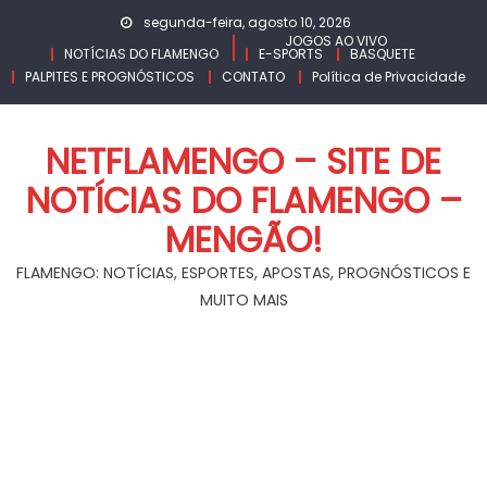
Skip
segunda-feira, agosto 10, 2026
to
JOGOS AO VIVO
NOTÍCIAS DO FLAMENGO
E-SPORTS
BASQUETE
content
PALPITES E PROGNÓSTICOS
CONTATO
Política de Privacidade
NETFLAMENGO – SITE DE
NOTÍCIAS DO FLAMENGO –
MENGÃO!
FLAMENGO: NOTÍCIAS, ESPORTES, APOSTAS, PROGNÓSTICOS E
MUITO MAIS