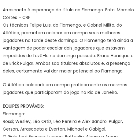
Arrascaeta é esperança de título ao Flamengo. Foto: Marcelo
Cortes – CRF
Os técnicos Felipe Luis, do Flamengo, e Gabriel Milito, do
Atlético, prometem colocar em campo seus melhores
jogadores na tarde deste domingo. O Flamengo terá ainda a
vantagem de poder escalar dois jogadores que estavam
impedidos de fazê-lo no domingo passado: Bruno Henrique e
de Erick Pulgar. Ambos são titulares absolutos e, a presença
deles, certamente vai dar maior potencial ao Flamengo.
O Atlético colocará em campo praticamente os mesmos
jogadores que participaram do jogo no Rio de Janeiro.
EQUIPES PROVÁVEIS:
Flamengo:
Rossi; Wesley, Léo Ortiz, Léo Pereira e Alex Sandro. Pulgar,
Gerson, Arrascaeta e Everton. Michael e Gabigol.
O Galo terá Everson; Lyanco, Battaglia, Alonso e Arana;