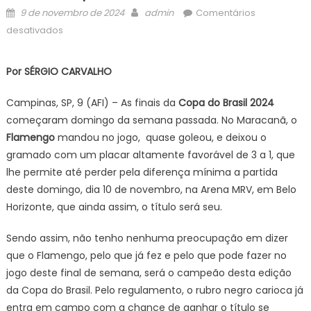
Posted
Author
9 de novembro de 2024
admin
Comentários
on
em
desativados
Sérgio
Carvalho
Por SÉRGIO CARVALHO
–
Flamengo
Campinas, SP, 9 (AFI) – As finais da
Copa do Brasil 2024
mais
começaram domingo da semana passada. No Maracanã, o
perto
Flamengo
mandou no jogo, quase goleou, e deixou o
do
gramado com um placar altamente favorável de 3 a 1, que
título
lhe permite até perder pela diferença mínima a partida
da
Copa
deste domingo, dia 10 de novembro, na Arena MRV, em Belo
do
Horizonte, que ainda assim, o título será seu.
Brasil
Sendo assim, não tenho nenhuma preocupação em dizer
que o Flamengo, pelo que já fez e pelo que pode fazer no
jogo deste final de semana, será o campeão desta edição
da Copa do Brasil. Pelo regulamento, o rubro negro carioca já
entra em campo com a chance de ganhar o título se