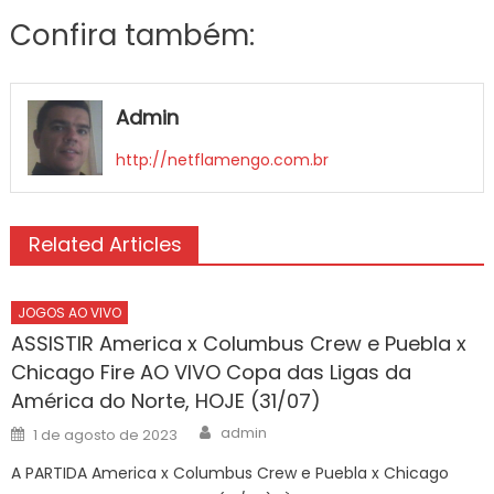
Confira também:
Admin
http://netflamengo.com.br
Related Articles
JOGOS AO VIVO
ASSISTIR America x Columbus Crew e Puebla x
Chicago Fire AO VIVO Copa das Ligas da
América do Norte, HOJE (31/07)
Author
Posted
admin
1 de agosto de 2023
on
A PARTIDA America x Columbus Crew e Puebla x Chicago