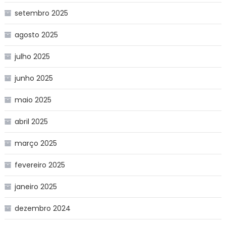
setembro 2025
agosto 2025
julho 2025
junho 2025
maio 2025
abril 2025
março 2025
fevereiro 2025
janeiro 2025
dezembro 2024