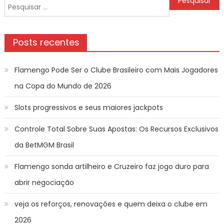
de
Pesquisar
Post
por:
Posts recentes
Flamengo Pode Ser o Clube Brasileiro com Mais Jogadores
na Copa do Mundo de 2026
Slots progressivos e seus maiores jackpots
Controle Total Sobre Suas Apostas: Os Recursos Exclusivos
da BetMGM Brasil
Flamengo sonda artilheiro e Cruzeiro faz jogo duro para
abrir negociação
veja os reforços, renovações e quem deixa o clube em
2026