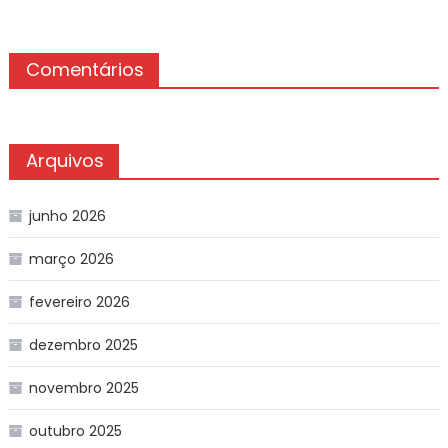
Comentários
Arquivos
junho 2026
março 2026
fevereiro 2026
dezembro 2025
novembro 2025
outubro 2025