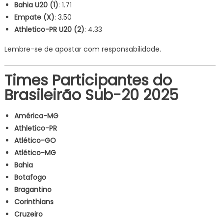
Bahia U20 (1)
: 1.71
Empate (X)
: 3.50
Athletico-PR U20 (2)
: 4.33
Lembre-se de apostar com responsabilidade.
Times Participantes do
Brasileirão Sub-20 2025
América-MG
Athletico-PR
Atlético-GO
Atlético-MG
Bahia
Botafogo
Bragantino
Corinthians
Cruzeiro