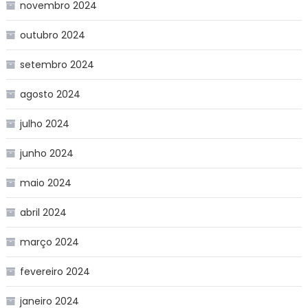
novembro 2024
outubro 2024
setembro 2024
agosto 2024
julho 2024
junho 2024
maio 2024
abril 2024
março 2024
fevereiro 2024
janeiro 2024