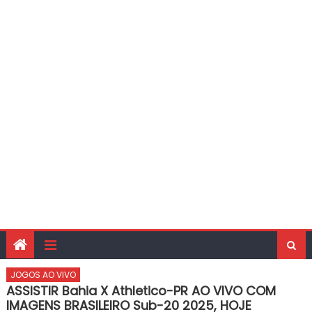
JOGOS AO VIVO
ASSISTIR Bahia X Athletico-PR AO VIVO COM
IMAGENS BRASILEIRO Sub-20 2025, HOJE