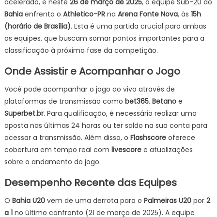
acelerado, e neste
26 de março de 2025
, a equipe Sub-20 do
ESCALAÇÕES
Bahia
enfrenta o
Athletico-PR
na
Arena Fonte Nova
, às
15h
(horário de Brasília)
. Esta é uma partida crucial para ambas
as equipes, que buscam somar pontos importantes para a
classificação à próxima fase da competição.
Onde Assistir e Acompanhar o Jogo
Você pode acompanhar o jogo ao vivo através de
plataformas de transmissão como
bet365
,
Betano
e
Superbet.br
. Para qualificação, é necessário realizar uma
aposta nas últimas 24 horas ou ter saldo na sua conta para
acessar a transmissão. Além disso, o
Flashscore
oferece
cobertura em tempo real com
livescore
e atualizações
sobre o andamento do jogo.
Desempenho Recente das Equipes
O
Bahia U20
vem de uma derrota para o
Palmeiras U20
por
2
a 1
no último confronto (21 de março de 2025). A equipe