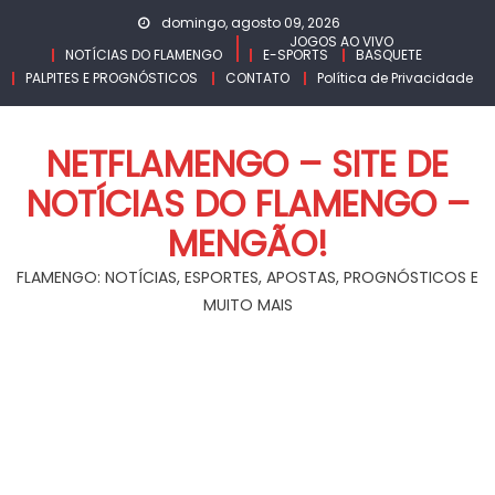
Skip
domingo, agosto 09, 2026
to
JOGOS AO VIVO
NOTÍCIAS DO FLAMENGO
E-SPORTS
BASQUETE
content
PALPITES E PROGNÓSTICOS
CONTATO
Política de Privacidade
NETFLAMENGO – SITE DE
NOTÍCIAS DO FLAMENGO –
MENGÃO!
FLAMENGO: NOTÍCIAS, ESPORTES, APOSTAS, PROGNÓSTICOS E
MUITO MAIS