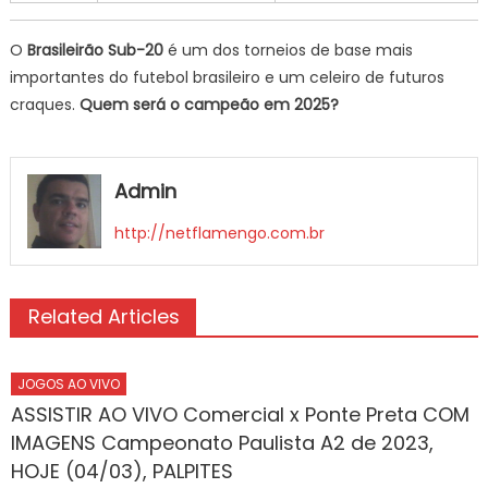
O
Brasileirão Sub-20
é um dos torneios de base mais
importantes do futebol brasileiro e um celeiro de futuros
craques.
Quem será o campeão em 2025?
Admin
http://netflamengo.com.br
Related Articles
JOGOS AO VIVO
ASSISTIR AO VIVO Comercial x Ponte Preta COM
IMAGENS Campeonato Paulista A2 de 2023,
HOJE (04/03), PALPITES