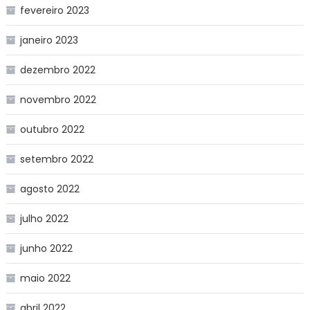
fevereiro 2023
janeiro 2023
dezembro 2022
novembro 2022
outubro 2022
setembro 2022
agosto 2022
julho 2022
junho 2022
maio 2022
abril 2022