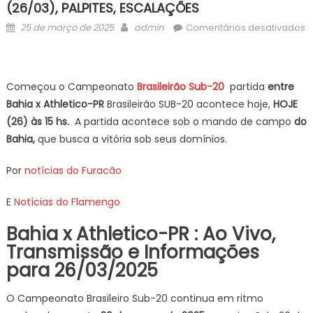
(26/03), PALPITES, ESCALAÇÕES
Posted
Author
25 de março de 2025
admin
Comentários desativados
on
em
ASSISTIR
Bahia
Começou o Campeonato
Brasileirão Sub-20
partida
entre
x
Bahia x Athletico-PR
Brasileirão SUB-20 acontece hoje,
HOJE
Athletico-
(26
) às 15 hs.
A partida acontece sob o mando de campo
do
PR
Bahia
,
que busca a vitória sob seus domínios.
AO
VIVO
Por
notícias do Furacão
COM
IMAGENS
E
Notícias do Flamengo
BRASILEIRO
Sub-
Bahia x Athletico-PR : Ao Vivo,
20
Transmissão e Informações
2025,
para 26/03/2025
HOJE
(26/03),
O Campeonato Brasileiro Sub-20 continua em ritmo
PALPITES,