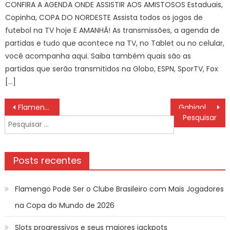
CONFIRA A AGENDA ONDE ASSISTIR AOS AMISTOSOS Estaduais,
Copinha, COPA DO NORDESTE Assista todos os jogos de
futebol na TV hoje E AMANHÃ! As transmissões, a agenda de
partidas e tudo que acontece na TV, no Tablet ou no celular,
você acompanha aqui. Saiba também quais são as
partidas que serão transmitidos na Globo, ESPN, SporTV, Fox
[…]
Navegação
Flamengo vende Matheus Gonçalves para clube saudita
Gabigol da Torcida projeta estreia no profissional: ‘Realizar um sonho’
de
Pesquisar
Post
por:
Posts recentes
Flamengo Pode Ser o Clube Brasileiro com Mais Jogadores
na Copa do Mundo de 2026
Slots progressivos e seus maiores jackpots