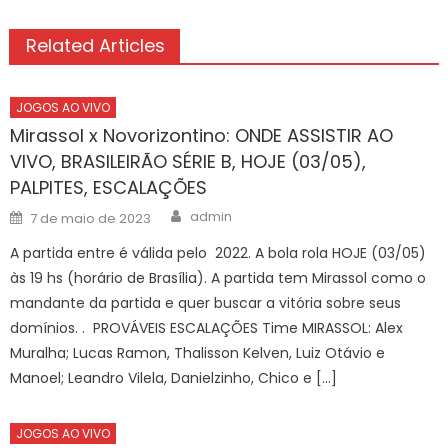
Related Articles
JOGOS AO VIVO
Mirassol x Novorizontino: ONDE ASSISTIR AO
VIVO, BRASILEIRÃO SÉRIE B, HOJE (03/05),
PALPITES, ESCALAÇÕES
Author
Posted
admin
7 de maio de 2023
on
A partida entre é válida pelo 2022. A bola rola HOJE (03/05)
às 19 hs (horário de Brasília). A partida tem Mirassol como o
mandante da partida e quer buscar a vitória sobre seus
domínios. . PROVÁVEIS ESCALAÇÕES Time MIRASSOL: Alex
Muralha; Lucas Ramon, Thalisson Kelven, Luiz Otávio e
Manoel; Leandro Vilela, Danielzinho, Chico e […]
JOGOS AO VIVO