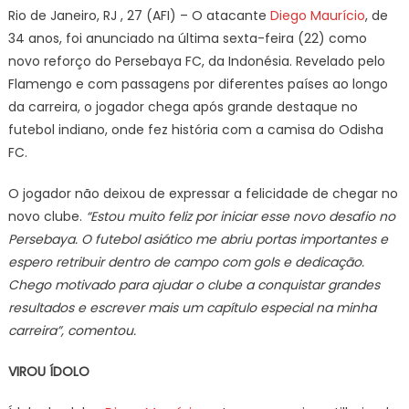
Flamengo
Rio de Janeiro, RJ , 27 (AFI) – O atacante
Diego Maurício
, de
é
34 anos, foi anunciado na última sexta-feira (22) como
anunciado
novo reforço do Persebaya FC, da Indonésia. Revelado pelo
pelo
Flamengo e com passagens por diferentes países ao longo
Persebaya
FC,
da carreira, o jogador chega após grande destaque no
da
futebol indiano, onde fez história com a camisa do Odisha
Indonésia
FC.
O jogador não deixou de expressar a felicidade de chegar no
novo clube.
“Estou muito feliz por iniciar esse novo desafio no
Persebaya. O futebol asiático me abriu portas importantes e
espero retribuir dentro de campo com gols e dedicação.
Chego motivado para ajudar o clube a conquistar grandes
resultados e escrever mais um capítulo especial na minha
carreira”, comentou.
VIROU ÍDOLO