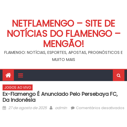
NETFLAMENGO – SITE DE
NOTÍCIAS DO FLAMENGO –
MENGÃO!
FLAMENGO: NOTÍCIAS, ESPORTES, APOSTAS, PROGNÓSTICOS E
MUITO MAIS
JOGOS AO VIVO
Ex-Flamengo É Anunciado Pelo Persebaya FC,
Da Indonésia
Posted
Author
27 de agosto de 2025
admin
Comentários desativados
on
em
Ex-