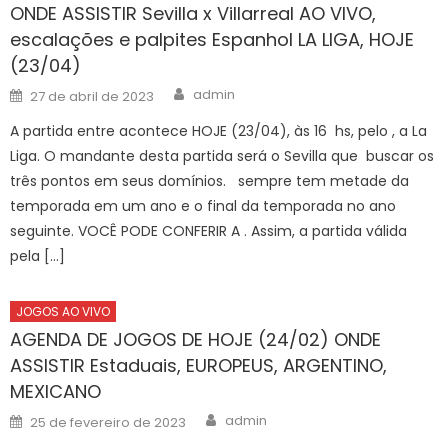
ONDE ASSISTIR Sevilla x Villarreal AO VIVO,
escalações e palpites Espanhol LA LIGA, HOJE
(23/04)
Author
Posted
admin
27 de abril de 2023
on
A partida entre acontece HOJE (23/04), às 16 hs, pelo , a La
Liga. O mandante desta partida será o Sevilla que buscar os
três pontos em seus domínios. sempre tem metade da
temporada em um ano e o final da temporada no ano
seguinte. VOCÊ PODE CONFERIR A . Assim, a partida válida
pela […]
JOGOS AO VIVO
AGENDA DE JOGOS DE HOJE (24/02) ONDE
ASSISTIR Estaduais, EUROPEUS, ARGENTINO,
MEXICANO
Author
Posted
admin
25 de fevereiro de 2023
on