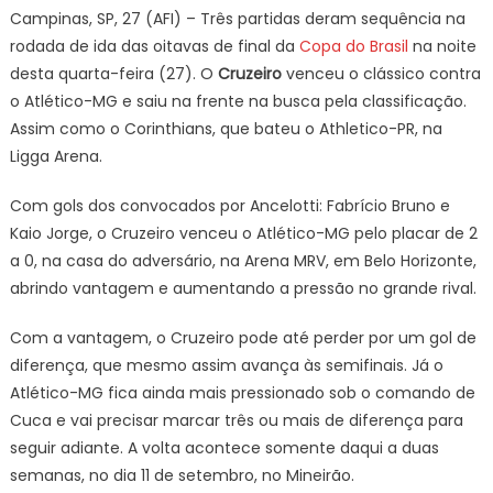
e
Campinas, SP, 27 (AFI) – Três partidas deram sequência na
Corinthians
rodada de ida das oitavas de final da
Copa do Brasil
na noite
saem
desta quarta-feira (27). O
Cruzeiro
venceu o clássico contra
na
o Atlético-MG e saiu na frente na busca pela classificação.
frente
Assim como o Corinthians, que bateu o Athletico-PR, na
nas
oitavas
Ligga Arena.
de
final
Com gols dos convocados por Ancelotti: Fabrício Bruno e
Kaio Jorge, o Cruzeiro venceu o Atlético-MG pelo placar de 2
a 0, na casa do adversário, na Arena MRV, em Belo Horizonte,
abrindo vantagem e aumentando a pressão no grande rival.
Com a vantagem, o Cruzeiro pode até perder por um gol de
diferença, que mesmo assim avança às semifinais. Já o
Atlético-MG fica ainda mais pressionado sob o comando de
Cuca e vai precisar marcar três ou mais de diferença para
seguir adiante. A volta acontece somente daqui a duas
semanas, no dia 11 de setembro, no Mineirão.