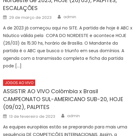
Nordeste de 2023, HOJE (26/03), PALPITES,
ESCALAÇÕES
Author
Posted
admin
29 de março de 2023
on
A de 2023 já começou aqui no SITE. A partida de hoje é ABC x
Náutico válida pela COPA DO NORDESTE e acontece HOJE
(26/03) às 15:30 hs, horário de Brasília. O Mandante da
partida é o ABC que busca o triunfo em seus domínios. A
agenda com a transmissão completa e ficha da partida
pode […]
JOGOS AO VIVO
ASSISTIR AO VIVO Colômbia x Brasil
CAMPEONATO SUL-AMERICANO SUB-20, HOJE
(09/02), PALPITES
Author
Posted
admin
13 de fevereiro de 2023
on
As equipes européias estão se preparando para mais uma
sequência DE COMPETIÇÕES INTERNACIONAIS. Assim, a