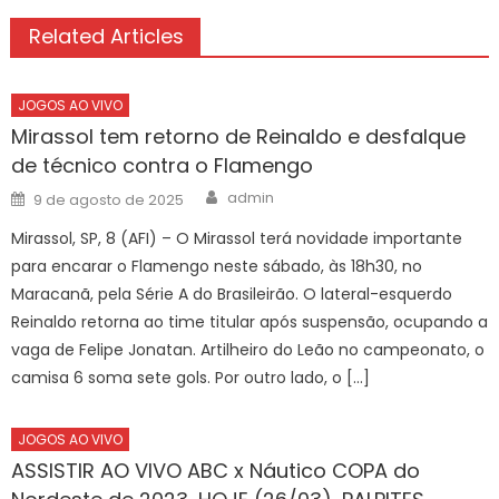
Related Articles
JOGOS AO VIVO
Mirassol tem retorno de Reinaldo e desfalque
de técnico contra o Flamengo
Author
Posted
admin
9 de agosto de 2025
on
Mirassol, SP, 8 (AFI) – O Mirassol terá novidade importante
para encarar o Flamengo neste sábado, às 18h30, no
Maracanã, pela Série A do Brasileirão. O lateral-esquerdo
Reinaldo retorna ao time titular após suspensão, ocupando a
vaga de Felipe Jonatan. Artilheiro do Leão no campeonato, o
camisa 6 soma sete gols. Por outro lado, o […]
JOGOS AO VIVO
ASSISTIR AO VIVO ABC x Náutico COPA do