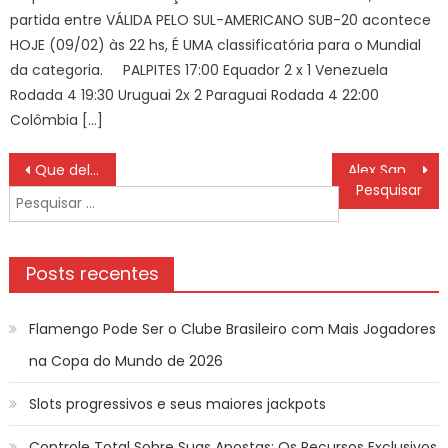
partida entre VÁLIDA PELO SUL-AMERICANO SUB-20 acontece
HOJE (09/02) às 22 hs, É UMA classificatória para o Mundial
da categoria. PALPITES 17:00 Equador 2 x 1 Venezuela
Rodada 4 19:30 Uruguai 2x 2 Paraguai Rodada 4 22:00
Colômbia […]
Navegação
Que delícia ver o refinadíssimo Flamengo enfiar ‘oito’
Alex Sandro sofre lesão e desfalca o Flamengo contra o Grêmio
de
Pesquisar
Post
por:
Posts recentes
Flamengo Pode Ser o Clube Brasileiro com Mais Jogadores
na Copa do Mundo de 2026
Slots progressivos e seus maiores jackpots
Controle Total Sobre Suas Apostas: Os Recursos Exclusivos