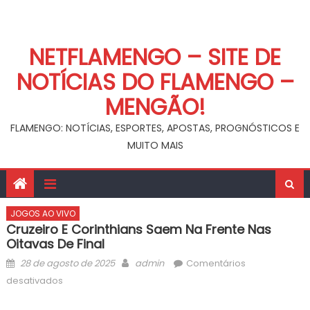
NETFLAMENGO – SITE DE
NOTÍCIAS DO FLAMENGO –
MENGÃO!
FLAMENGO: NOTÍCIAS, ESPORTES, APOSTAS, PROGNÓSTICOS E
MUITO MAIS
JOGOS AO VIVO
Cruzeiro E Corinthians Saem Na Frente Nas
Oitavas De Final
Posted
Author
28 de agosto de 2025
admin
Comentários
on
em
desativados
Cruzeiro