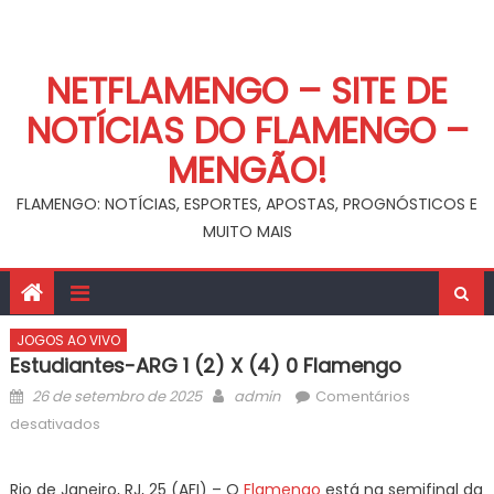
NETFLAMENGO – SITE DE
NOTÍCIAS DO FLAMENGO –
MENGÃO!
FLAMENGO: NOTÍCIAS, ESPORTES, APOSTAS, PROGNÓSTICOS E
MUITO MAIS
JOGOS AO VIVO
Estudiantes-ARG 1 (2) X (4) 0 Flamengo
Posted
Author
26 de setembro de 2025
admin
Comentários
on
em
desativados
Estudiantes-
ARG
Rio de Janeiro, RJ, 25 (AFI) – O
Flamengo
está na semifinal da