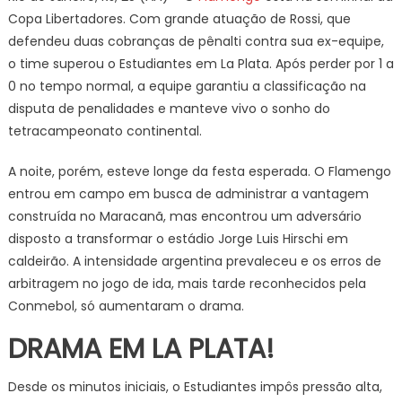
1
Copa Libertadores. Com grande atuação de Rossi, que
(2)
defendeu duas cobranças de pênalti contra sua ex-equipe,
x
o time superou o Estudiantes em La Plata. Após perder por 1 a
(4)
0 no tempo normal, a equipe garantiu a classificação na
0
Flamengo
disputa de penalidades e manteve vivo o sonho do
tetracampeonato continental.
A noite, porém, esteve longe da festa esperada. O Flamengo
entrou em campo em busca de administrar a vantagem
construída no Maracanã, mas encontrou um adversário
disposto a transformar o estádio Jorge Luis Hirschi em
caldeirão. A intensidade argentina prevaleceu e os erros de
arbitragem no jogo de ida, mais tarde reconhecidos pela
Conmebol, só aumentaram o drama.
DRAMA EM LA PLATA!
Desde os minutos iniciais, o Estudiantes impôs pressão alta,