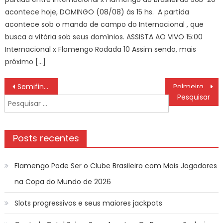
acontece hoje, DOMINGO (08/08) às 15 hs. A partida
acontece sob o mando de campo do Internacional , que
busca a vitória sob seus domínios. ASSISTA AO VIVO 15:00
Internacional x Flamengo Rodada 10 Assim sendo, mais
próximo […]
Navegação
Semifinais são definidas, veja chaveamento!
Palmeiras e Ferroviária completam semifinalistas
de
Pesquisar
Post
por:
Posts recentes
Flamengo Pode Ser o Clube Brasileiro com Mais Jogadores
na Copa do Mundo de 2026
Slots progressivos e seus maiores jackpots