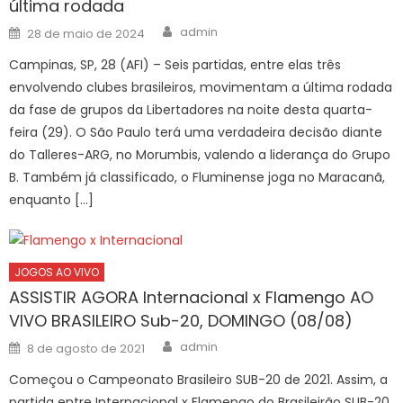
última rodada
Author
Posted
admin
28 de maio de 2024
on
Campinas, SP, 28 (AFI) – Seis partidas, entre elas três
envolvendo clubes brasileiros, movimentam a última rodada
da fase de grupos da Libertadores na noite desta quarta-
feira (29). O São Paulo terá uma verdadeira decisão diante
do Talleres-ARG, no Morumbis, valendo a liderança do Grupo
B. Também já classificado, o Fluminense joga no Maracanã,
enquanto […]
JOGOS AO VIVO
ASSISTIR AGORA Internacional x Flamengo AO
VIVO BRASILEIRO Sub-20, DOMINGO (08/08)
Author
Posted
admin
8 de agosto de 2021
on
Começou o Campeonato Brasileiro SUB-20 de 2021. Assim, a
partida entre Internacional x Flamengo do Brasileirão SUB-20