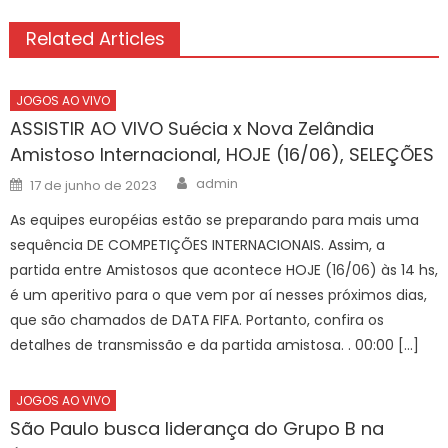
Related Articles
JOGOS AO VIVO
ASSISTIR AO VIVO Suécia x Nova Zelândia
Amistoso Internacional, HOJE (16/06), SELEÇÕES
Author
Posted
admin
17 de junho de 2023
on
As equipes européias estão se preparando para mais uma
sequência DE COMPETIÇÕES INTERNACIONAIS. Assim, a
partida entre Amistosos que acontece HOJE (16/06) às 14 hs,
é um aperitivo para o que vem por aí nesses próximos dias,
que são chamados de DATA FIFA. Portanto, confira os
detalhes de transmissão e da partida amistosa. . 00:00 […]
JOGOS AO VIVO
São Paulo busca liderança do Grupo B na